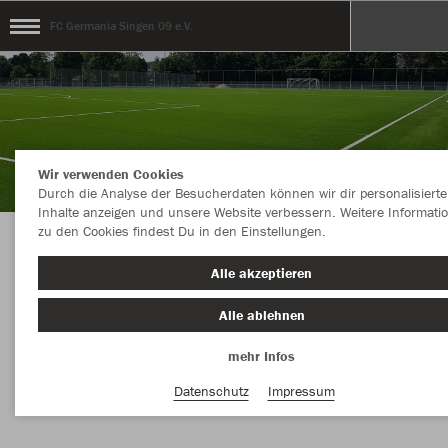
FC Germania Singen 09 e.V.
Wir verwenden Cookies
Durch die Analyse der Besucherdaten können wir dir personalisierte
Inhalte anzeigen und unsere Website verbessern. Weitere Informati
zu den Cookies findest Du in den Einstellungen.
FC Germania Singen 09 e.V. - TRADITION SEIT
Alle akzeptieren
1909!
Alle ablehnen
mehr Infos
Nachhaltig
Farbe
Datenschutz
Impressum