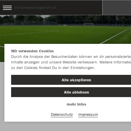
FC Germania Singen 09 e.V.
Wir verwenden Cookies
Durch die Analyse der Besucherdaten können wir dir personalisierte
Inhalte anzeigen und unsere Website verbessern. Weitere Informati
zu den Cookies findest Du in den Einstellungen.
FC Germania Singen 09 e.V. - TRADITION SEIT
Alle akzeptieren
1909!
Alle ablehnen
mehr Infos
Nachhaltig
Farbe
Datenschutz
Impressum