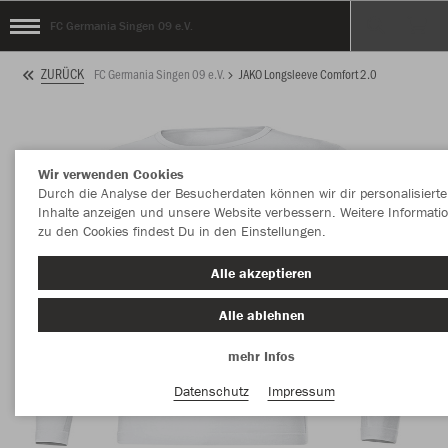
FC Germania Singen 09 e.V.
ZURÜCK
FC Germania Singen 09 e.V.
JAKO Longsleeve Comfort 2.0
Wir verwenden Cookies
Durch die Analyse der Besucherdaten können wir dir personalisierte
Inhalte anzeigen und unsere Website verbessern. Weitere Informati
zu den Cookies findest Du in den Einstellungen.
Alle akzeptieren
Alle ablehnen
mehr Infos
Datenschutz
Impressum