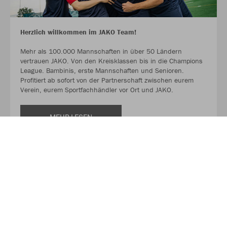
Herzlich willkommen im JAKO Team!
Mehr als 100.000 Mannschaften in über 50 Ländern
vertrauen JAKO. Von den Kreisklassen bis in die Champions
League. Bambinis, erste Mannschaften und Senioren.
Profitiert ab sofort von der Partnerschaft zwischen eurem
Verein, eurem Sportfachhändler vor Ort und JAKO.
MEHR LESEN