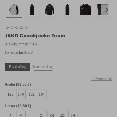
JAKO
Coachjacke Team
Artikelnummer:
7104
Lieferbar bis 2026
Einzelauftrag
Teambestellung
Größentabelle
Kinder (69,50 €)
128
140
152
164
Unisex (76,50 €)
S
M
L
XL
XXL
3XL
4XL