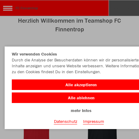
FC Finnentrop
Herzlich Willkommen im Teamshop FC
Finnentrop
Wir verwenden Cookies
Nachhaltig
Farbe
Durch die Analyse der Besucherdaten können wir dir personalisierte
Inhalte anzeigen und unsere Website verbessern. Weitere Informati
zu den Cookies findest Du in den Einstellungen.
Alle akzeptieren
Alle ablehnen
mehr Infos
Datenschutz
Impressum