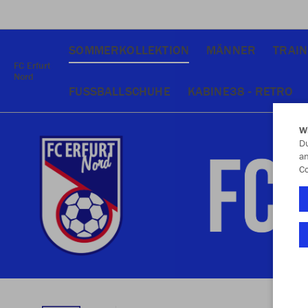
SOMMERKOLLEKTION
MÄNNER
TRAIN
FC Erfurt
Nord
FUSSBALLSCHUHE
KABINE38 - RETRO
W
Du
an
Co