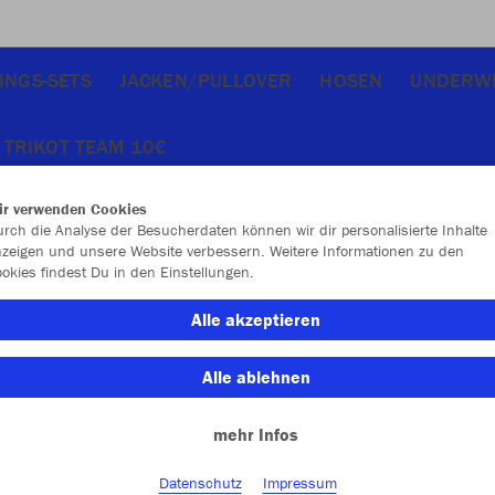
INGS-SETS
JACKEN/PULLOVER
HOSEN
UNDERW
TRIKOT TEAM 10€
ir verwenden Cookies
rch die Analyse der Besucherdaten können wir dir personalisierte Inhalte
zeigen und unsere Website verbessern. Weitere Informationen zu den
okies findest Du in den Einstellungen.
Alle akzeptieren
Alle ablehnen
mehr Infos
Datenschutz
Impressum