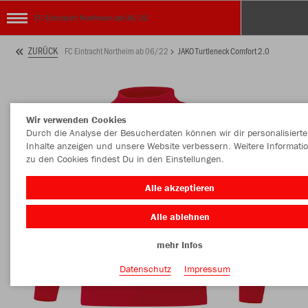
FC Eintracht Northeim ab 06/22
ZURÜCK
FC Eintracht Northeim ab 06/22
JAKO Turtleneck Comfort 2.0
Wir verwenden Cookies
Durch die Analyse der Besucherdaten können wir dir personalisierte
Inhalte anzeigen und unsere Website verbessern. Weitere Informati
zu den Cookies findest Du in den Einstellungen.
Alle akzeptieren
Alle ablehnen
mehr Infos
Datenschutz
Impressum