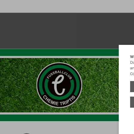
JACKEN
SHIRTS & PULLOVER
FC Chemie Triptis
e.V.
FANARTIKEL
W
Du
an
Co