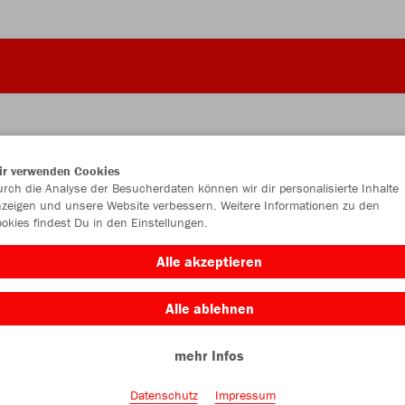
ir verwenden Cookies
JAK
rch die Analyse der Besucherdaten können wir dir personalisierte Inhalte
zeigen und unsere Website verbessern. Weitere Informationen zu den
okies findest Du in den Einstellungen.
sportrot
Alle akzeptieren
Alle ablehnen
mehr Infos
Einzelau
Datenschutz
Impressum