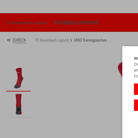
FUSSBALLSCHUHE
FC Busenbach Jugend
FC Busenbach Jugend
JAKO Trainingssocken
ZURÜCK
W
Du
an
Co