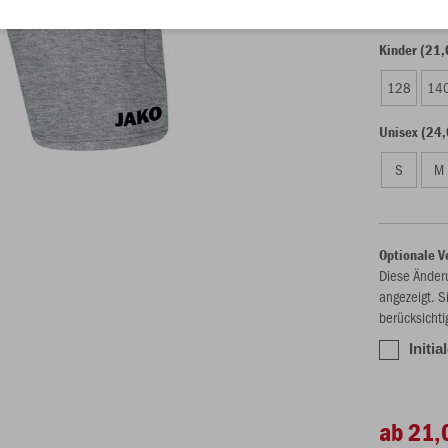
Kinder (21,
128
14
Unisex (24,
S
M
Optionale V
Diese Änder
angezeigt. S
berücksichti
Initia
ab 21,