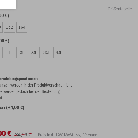
Größentabelle
00 €)
0
152
164
00 €)
L
XL
XXL
3XL
4XL
eredelungspositionen
ungen werden in der Produktvorschau nicht
ie werden jedoch bei der Bestellung
gt.
len (+4,00 €)
00 €
34,99 €
Preis inkl. 19% MwSt. zzgl. Versand