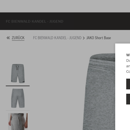
FC BIENWALD KANDEL - JUGEND
FC BIENWALD KANDEL - JUGEND
JAKO Short Base
ZURÜCK
W
Du
an
Co