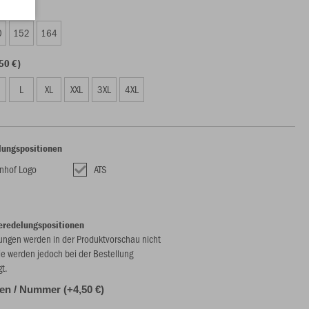
50 €)
0
152
164
50 €)
L
XL
XXL
3XL
4XL
lungspositionen
enhof Logo
ATS
eredelungspositionen
ungen werden in der Produktvorschau nicht
ie werden jedoch bei der Bestellung
gt.
alen / Nummer (+4,50 €)