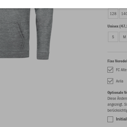
Kinder (44,
128
14
Unisex (47,
S
M
Fixe Verede
FC Alt
Avila
Optionale V
Diese Änder
angezeigt. S
berücksichti
Initi