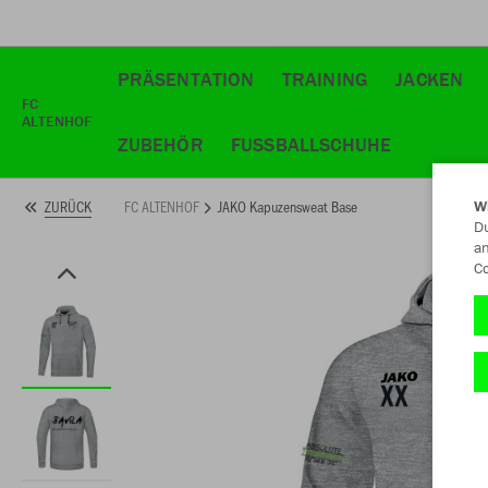
PRÄSENTATION
TRAINING
JACKEN
FC
ALTENHOF
ZUBEHÖR
FUSSBALLSCHUHE
FC ALTENHOF
JAKO Kapuzensweat Base
ZURÜCK
W
Du
an
Co