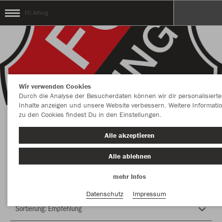
FC Affing
Wir verwenden Cookies
Durch die Analyse der Besucherdaten können wir dir personalisierte
Inhalte anzeigen und unsere Website verbessern. Weitere Informati
zu den Cookies findest Du in den Einstellungen.
Herzlich Willkommen im Teamshop FC Affing
Alle akzeptieren
Alle ablehnen
Nachhaltig
Farbe
mehr Infos
Datenschutz
Impressum