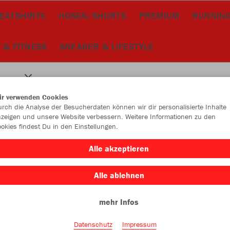
EATSHIRTS
HOSEN/SHORTS
PREMIUM
RUNNING
 & FITNESS
SNEAKER & LIFESTYLE
ir verwenden Cookies
rch die Analyse der Besucherdaten können wir dir personalisierte Inhalte
zeigen und unsere Website verbessern. Weitere Informationen zu den
okies findest Du in den Einstellungen.
Alle akzeptieren
Alle ablehnen
mehr Infos
Datenschutz
Impressum