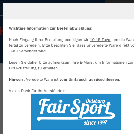
Eintracht Walsum 19/20 e.V.
Wichtige Information zur Bestellabwicklung
Nach Eingang Ihrer Bestellung benötigen wir
10-15 Tage
, um die War
fertig zu veredeln. Bitte beachten Sie, dass
unveredelte
Ware direkt v
JAKO versendet wird.
Wir verwenden Cookies
Durch die Analyse der Besucherdaten können wir dir personalisierte
Lesen Sie daher bitte aufmerksam Ihre E-Mails, um
Informationen zur
Inhalte anzeigen und unsere Website verbessern. Weitere Informati
DPD-Zustellung
zu erhalten.
zu den Cookies findest Du in den Einstellungen.
Herzlich willkommen im Vereinsshop unserer
Hinweis:
Veredelte Ware ist
vom Umtausch ausgeschlossen
.
Alle akzeptieren
Eintracht
Vielen Dank für Ihr Verständnis!
Alle ablehnen
mehr Infos
Nachhaltig
Farbe
Datenschutz
Impressum