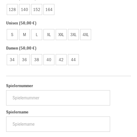
128
140
152
164
Unisex (50,00 €)
S
M
L
XL
XXL
3XL
4XL
Damen (50,00 €)
34
36
38
40
42
44
Spielernummer
Spielername