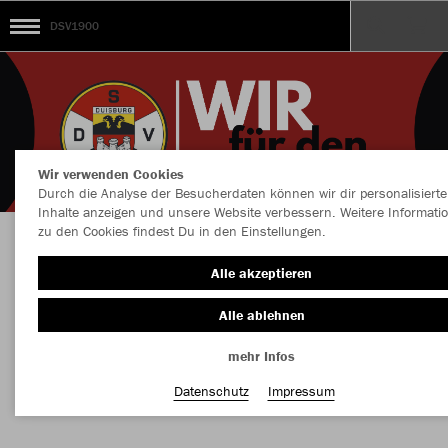
DSV1900
Wir verwenden Cookies
Durch die Analyse der Besucherdaten können wir dir personalisierte
Inhalte anzeigen und unsere Website verbessern. Weitere Informati
zu den Cookies findest Du in den Einstellungen.
Herzlich willkommen im Jakoshop vom
Alle akzeptieren
Duisburger SV 1900
Alle ablehnen
mehr Infos
Nachhaltig
Farbe
Datenschutz
Impressum