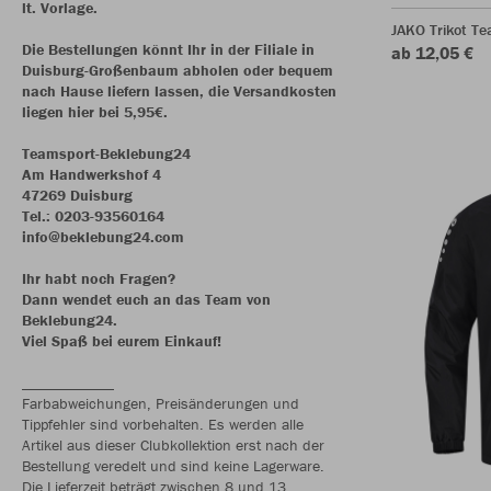
lt. Vorlage.
JAKO Trikot T
Die Bestellungen könnt Ihr in der Filiale in
ab 12,05 €
Duisburg-Großenbaum abholen oder bequem
nach Hause liefern lassen, die Versandkosten
liegen hier bei 5,95€.
Teamsport-Beklebung24
Am Handwerkshof 4
47269 Duisburg
Tel.: 0203-93560164
info@beklebung24.com
Ihr habt noch Fragen?
Dann wendet euch an das Team von
Beklebung24.
Viel Spaß bei eurem Einkauf!
Farbabweichungen, Preisänderungen und
Tippfehler sind vorbehalten. Es werden alle
Artikel aus dieser Clubkollektion erst nach der
Bestellung veredelt und sind keine Lagerware.
Die Lieferzeit beträgt zwischen 8 und 13