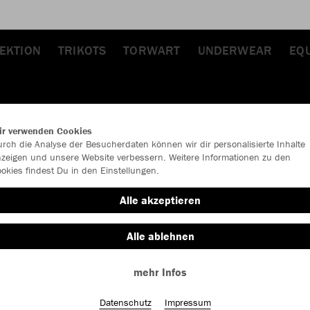
LEKTION
TRIKOTS
TORWART
UNDERWEAR
EQ
ir verwenden Cookies
rch die Analyse der Besucherdaten können wir dir personalisierte Inhalte
zeigen und unsere Website verbessern. Weitere Informationen zu den
okies findest Du in den Einstellungen.
Alle akzeptieren
Alle ablehnen
mehr Infos
Datenschutz
Impressum