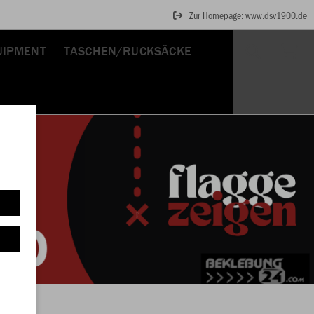
Zur Homepage: www.dsv1900.de
UIPMENT
TASCHEN/RUCKSÄCKE