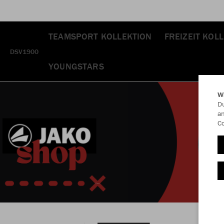
TEAMSPORT KOLLEKTION
FREIZEIT KOL
DSV1900
YOUNGSTARS
W
Du
an
Co