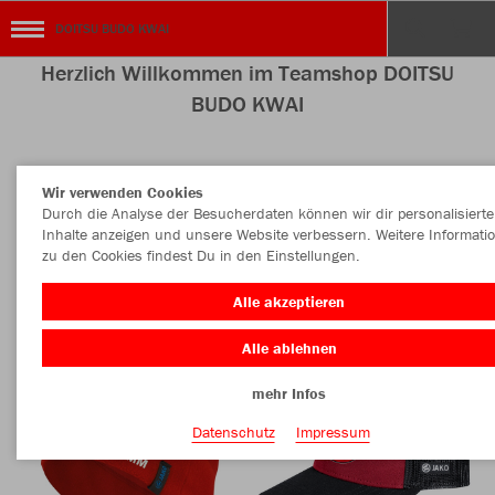
DOITSU BUDO KWAI
Herzlich Willkommen im Teamshop DOITSU
BUDO KWAI
Wir verwenden Cookies
Farbe
Durch die Analyse der Besucherdaten können wir dir personalisierte
Inhalte anzeigen und unsere Website verbessern. Weitere Informati
zu den Cookies findest Du in den Einstellungen.
Alle akzeptieren
Alle ablehnen
mehr Infos
Datenschutz
Impressum