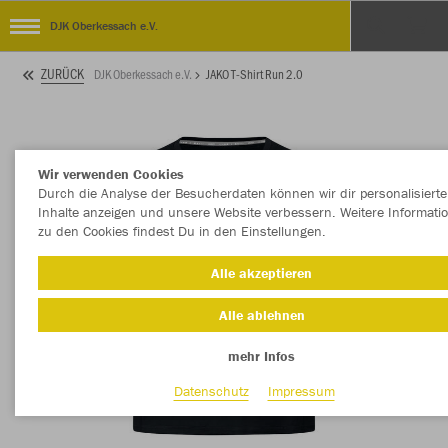
DJK Oberkessach e.V.
ZURÜCK
DJK Oberkessach e.V.
JAKO T-Shirt Run 2.0
Wir verwenden Cookies
Durch die Analyse der Besucherdaten können wir dir personalisierte
Inhalte anzeigen und unsere Website verbessern. Weitere Informati
zu den Cookies findest Du in den Einstellungen.
Alle akzeptieren
Alle ablehnen
mehr Infos
Datenschutz
Impressum