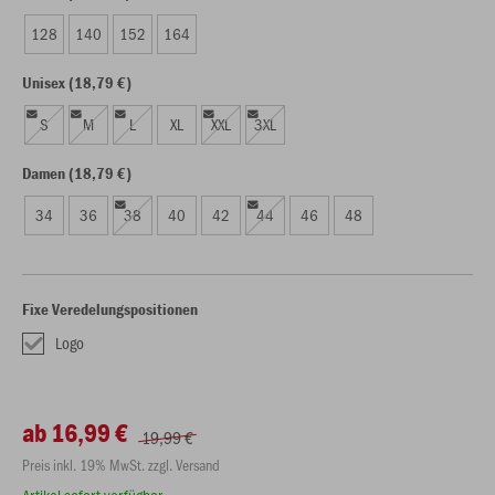
128
140
152
164
Unisex (18,79 €)
S
M
L
XL
XXL
3XL
Damen (18,79 €)
34
36
38
40
42
44
46
48
Fixe Veredelungspositionen
Logo
ab 16,99 €
19,99 €
Preis inkl. 19% MwSt. zzgl. Versand