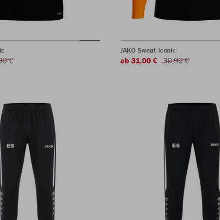
ic
JAKO Sweat Iconic
99 €
ab 31,00 €
39,99 €