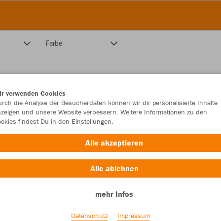
Farbe
ir verwenden Cookies
rch die Analyse der Besucherdaten können wir dir personalisierte Inhalte
zeigen und unsere Website verbessern. Weitere Informationen zu den
okies findest Du in den Einstellungen.
Alle akzeptieren
Alle ablehnen
mehr Infos
Datenschutz
Impressum