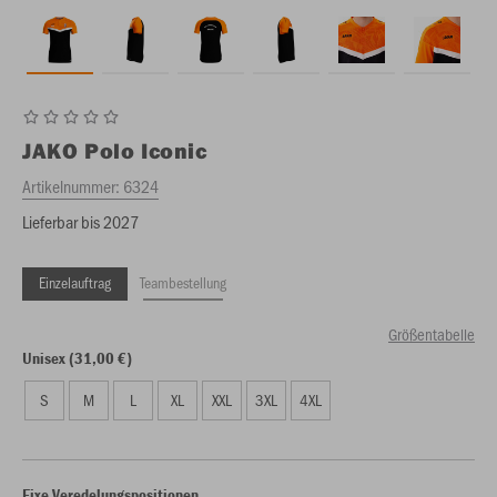
JAKO
Polo Iconic
Artikelnummer:
6324
Lieferbar bis 2027
Einzelauftrag
Teambestellung
Größentabelle
Unisex (31,00 €)
S
M
L
XL
XXL
3XL
4XL
Fixe Veredelungspositionen