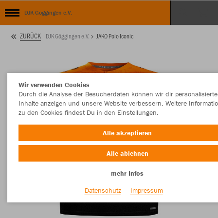
DJK Göggingen e.V.
ZURÜCK
DJK Göggingen e.V.
JAKO Polo Iconic
Wir verwenden Cookies
Durch die Analyse der Besucherdaten können wir dir personalisierte
Inhalte anzeigen und unsere Website verbessern. Weitere Informati
zu den Cookies findest Du in den Einstellungen.
Alle akzeptieren
Alle ablehnen
mehr Infos
Datenschutz
Impressum