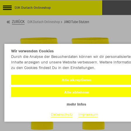
DJK Durlach Onlineshop
ZURÜCK
DJK Durlach Onlineshop
JAKO Tube Stutzen
Wir verwenden Cookies
Durch die Analyse der Besucherdaten können wir dir personalisierte
Inhalte anzeigen und unsere Website verbessern. Weitere Informati
zu den Cookies findest Du in den Einstellungen.
Alle akzeptieren
Alle ablehnen
mehr Infos
Datenschutz
Impressum