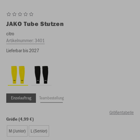
JAKO
Tube Stutzen
citro
Artikelnummer:
3401
Lieferbar bis 2027
Einzelauftrag
Teambestellung
Größentabelle
Größe (4,99 €)
M (Junior)
L (Senior)