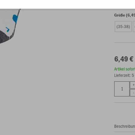
Größe (6,4
(35-38)
6,49 €
Artikel sofo
Lieferzeit: 
Beschreibu