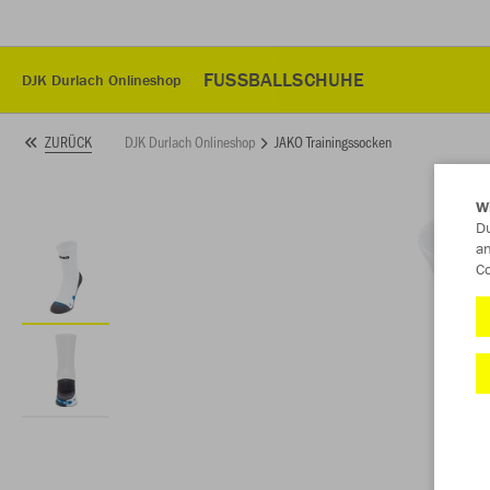
FUSSBALLSCHUHE
DJK Durlach Onlineshop
DJK Durlach Onlineshop
JAKO Trainingssocken
ZURÜCK
W
Du
an
Co