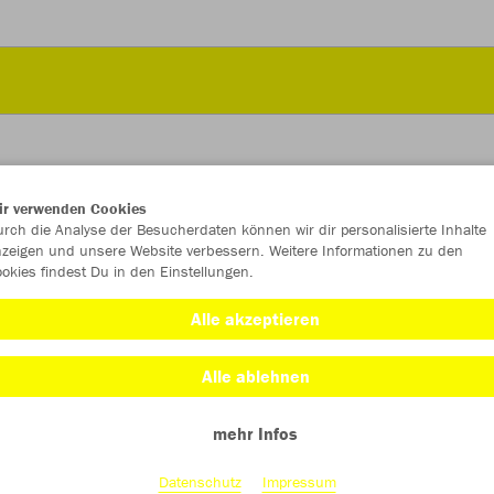
ir verwenden Cookies
JAK
rch die Analyse der Besucherdaten können wir dir personalisierte Inhalte
zeigen und unsere Website verbessern. Weitere Informationen zu den
okies findest Du in den Einstellungen.
weiß
Alle akzeptieren
Alle ablehnen
mehr Infos
Einzelau
Datenschutz
Impressum