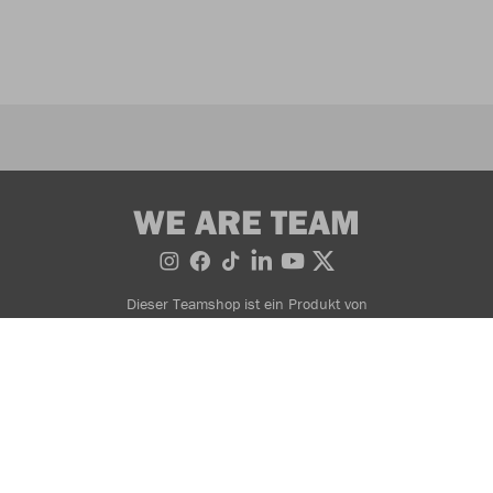
WE ARE TEAM
Dieser Teamshop ist ein Produkt von
AGB
Widerrufsbedingungen
Datenschutzerklärung
Zahlung- & Lieferinformationen
Impressum
© 2026 JAKO AG, Alle Rechte vorbehalten