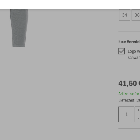
Damen (41,
34
36
Fixe Verede
Logo V
schwar
41,50 
Artikel sofo
Lieferzeit: 