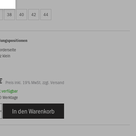
50 €)
38
40
42
44
lungspositionen
orderseite
z klein
€
Preis inkl. 19% MwSt. zzgl. Versand
rt verfügbar
20 Werktage
In den Warenkorb