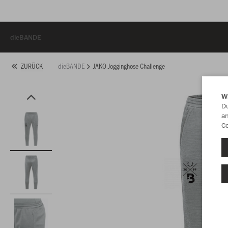
dieBANDE
dieBANDE
JAKO Jogginghose Challenge
ZURÜCK
W
Du
an
Co