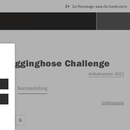
Zur Homepage: www.die-bande.party
O
Jogginghose Challenge
Artikelnummer:
6521
ftrag
Teambestellung
Größentabelle
50 €)
L
XL