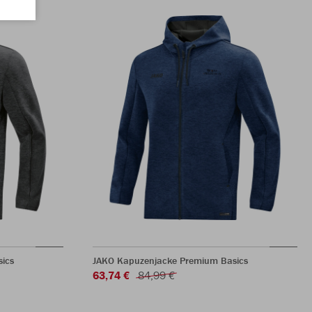
ics
JAKO Kapuzenjacke Premium Basics
63,74 €
84,99 €