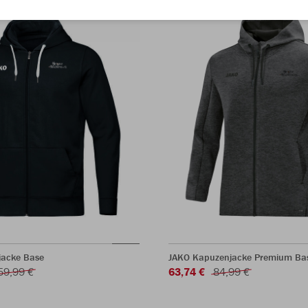
jacke Base
JAKO Kapuzenjacke Premium Bas
59,99 €
63,74 €
84,99 €