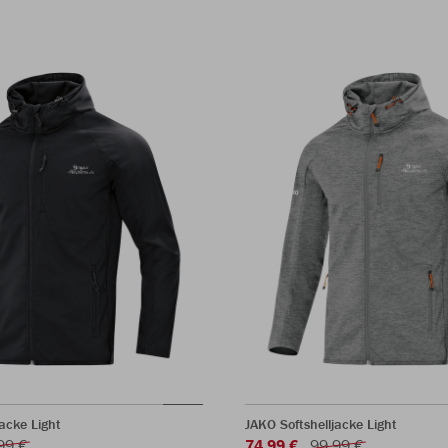
jacke Light
JAKO Softshelljacke Light
99 €
74,99 €
99,99 €