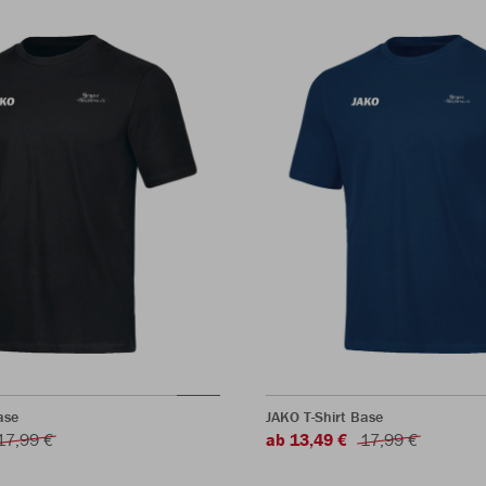
ase
JAKO T-Shirt Base
17,99 €
ab 13,49 €
17,99 €