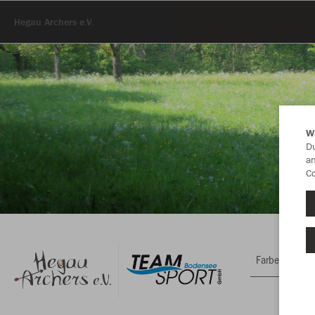
Hegau Archers e.V.
W
Du
an
Co
Farbe