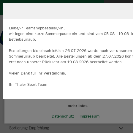
Deggendorf Pflanz
Liebe/-r Teamshopbesteller/-in,
wir legen eine kurze Sommerpause ein und sind vom 05.08 - 19.08. 
Betriebsurlaub.
Bestellungen bis einschließlich 26.07.2026 werde noch vor unserem
Wir verwenden Cookies
Sommerurlaub bearbeitet. Alle Bestellungen ab dem 27.07.2026 kön
Durch die Analyse der Besucherdaten können wir dir personalisierte
erst nach unserer Rückkehr am 19.08.2026 bearbeitet werden.
Inhalte anzeigen und unsere Website verbessern. Weitere Informati
zu den Cookies findest Du in den Einstellungen.
Vielen Dank für Ihr Verständnis.
Pflanz-Online
Alle akzeptieren
Ihr Thaler Sport Team
Alle ablehnen
mehr Infos
Nachhaltig
Farbe
Datenschutz
Impressum