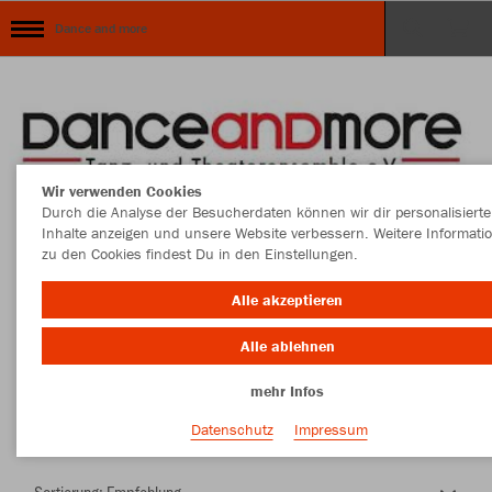
Dance and more
Wir verwenden Cookies
Durch die Analyse der Besucherdaten können wir dir personalisierte
Inhalte anzeigen und unsere Website verbessern. Weitere Informati
zu den Cookies findest Du in den Einstellungen.
Herzlich Willkommen im Teamshop Dance and
Alle akzeptieren
more
Alle ablehnen
mehr Infos
Nachhaltig
Farbe
Datenschutz
Impressum