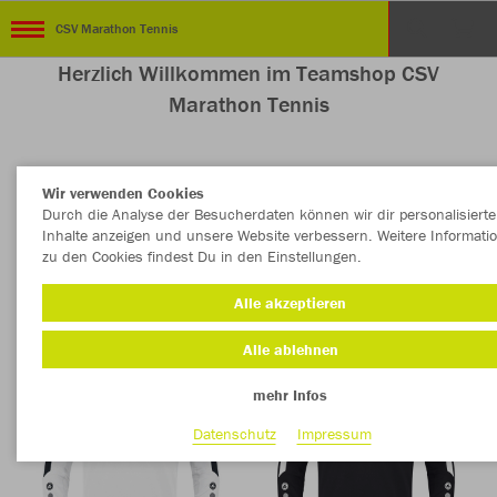
CSV Marathon Tennis
Herzlich Willkommen im Teamshop CSV
Marathon Tennis
Wir verwenden Cookies
Nachhaltig
Farbe
Durch die Analyse der Besucherdaten können wir dir personalisierte
Inhalte anzeigen und unsere Website verbessern. Weitere Informati
zu den Cookies findest Du in den Einstellungen.
Alle akzeptieren
Alle ablehnen
mehr Infos
Datenschutz
Impressum