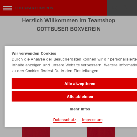
COTTBUSER BOXVEREIN
Herzlich Willkommen im Teamshop
COTTBUSER BOXVEREIN
Wir verwenden Cookies
Nachhaltig
Farbe
Durch die Analyse der Besucherdaten können wir dir personalisierte
Inhalte anzeigen und unsere Website verbessern. Weitere Informati
zu den Cookies findest Du in den Einstellungen.
Alle akzeptieren
Alle ablehnen
mehr Infos
Datenschutz
Impressum