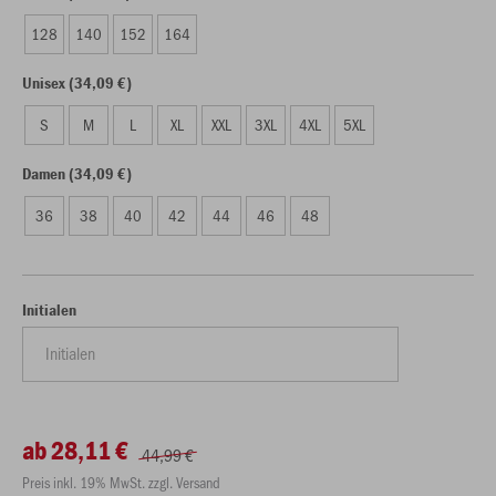
128
140
152
164
Unisex (34,09 €)
S
M
L
XL
XXL
3XL
4XL
5XL
Damen (34,09 €)
36
38
40
42
44
46
48
Initialen
ab 28,11 €
44,99 €
Preis inkl. 19% MwSt. zzgl. Versand