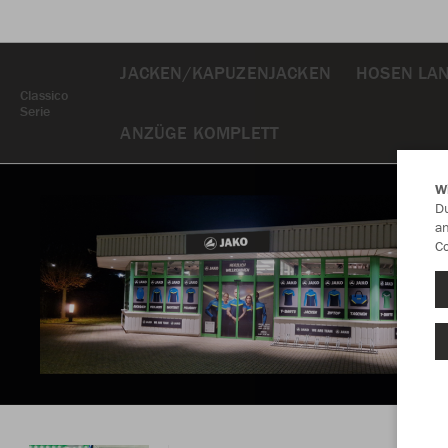
JACKEN/KAPUZENJACKEN
HOSEN LA
Classico
Serie
ANZÜGE KOMPLETT
W
Du
an
Co