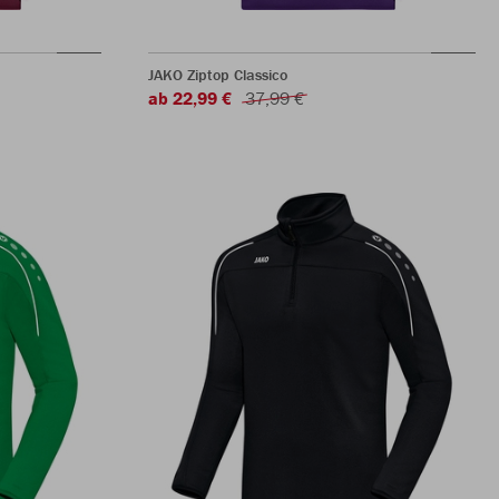
JAKO Ziptop Classico
ab 22,99 €
37,99 €