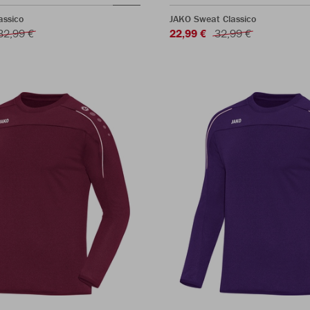
assico
JAKO Sweat Classico
32,99 €
22,99 €
32,99 €