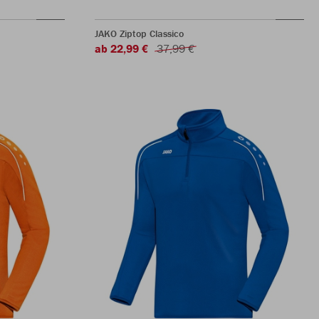
JAKO Ziptop Classico
ab 22,99 €
37,99 €