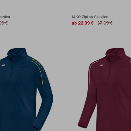
assico
JAKO Ziptop Classico
99 €
ab 22,99 €
37,99 €