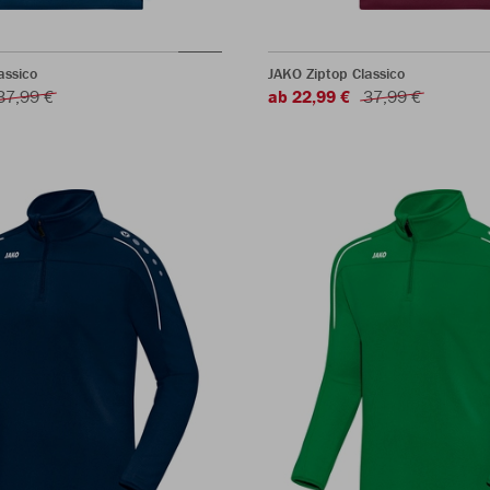
assico
JAKO Ziptop Classico
37,99 €
ab 22,99 €
37,99 €