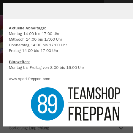
CC Zigeunerio Schwarzach
Aktuelle Abholtage:
Montag 14:00 bis 17:00 Uhr
Mittwoch 14:00 bis 17:00 Uhr
Donnerstag 14:00 bis 17:00 Uhr
Freitag 14:00 bis 17:00 Uhr
Wir verwenden Cookies
Durch die Analyse der Besucherdaten können wir dir personalisierte
Bürozeiten:
Inhalte anzeigen und unsere Website verbessern. Weitere Informati
Montag bis Freitag von 8:00 bis 16:00 Uhr
zu den Cookies findest Du in den Einstellungen.
Carneval Club Zigeunerio Schwarzach
www.sport-freppan.com
Alle akzeptieren
Alle ablehnen
mehr Infos
Nachhaltig
Farbe
Datenschutz
Impressum