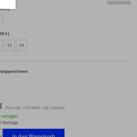
Größentabelle
00 €)
L
00 €)
42
44
lungspositionen
€
Preis inkl. 19% MwSt. zzgl. Versand
rt verfügbar
10 Werktage
In den Warenkorb