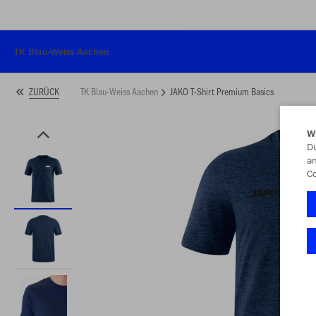
TK Blau-Weiss Aachen
TK Blau-Weiss Aachen
JAKO T-Shirt Premium Basics
ZURÜCK
W
Du
an
Co