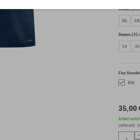
Unisex (35,
XXL
3X
Damen (35,
34
36
Fixe Verede
Bild
35,00 
Artikel sofo
Lieferzeit: 