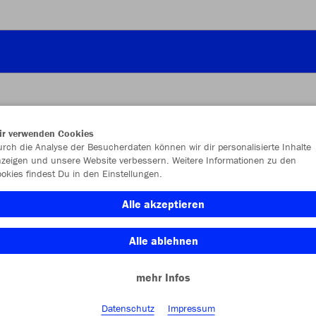
ir verwenden Cookies
JAK
rch die Analyse der Besucherdaten können wir dir personalisierte Inhalte
zeigen und unsere Website verbessern. Weitere Informationen zu den
okies findest Du in den Einstellungen.
marine meli
Alle akzeptieren
Alle ablehnen
mehr Infos
Einzelau
Datenschutz
Impressum