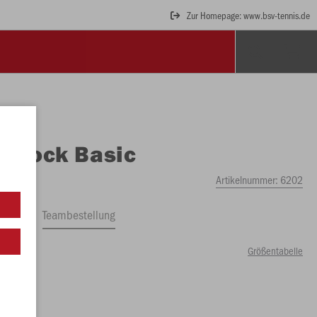
Zur Homepage: www.bsv-tennis.de
O
Rock Basic
Artikelnummer:
6202
ftrag
Teambestellung
Größentabelle
99 €)