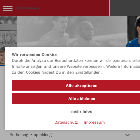
BSV Gleidingen
Wir verwenden Cookies
Durch die Analyse der Besucherdaten können wir dir personalisierte
Inhalte anzeigen und unsere Website verbessern. Weitere Informati
zu den Cookies findest Du in den Einstellungen.
BSV Hannovera Gleidingen - Tennis
Alle akzeptieren
Alle ablehnen
mehr Infos
Farbe
Datenschutz
Impressum