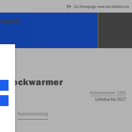
Zur Homepage: www.bsv-bielstein.de
ERWEAR
O
Neckwarmer
Artikelnummer:
1292
Lieferbar bis 2027
ftrag
Teambestellung
00 €)