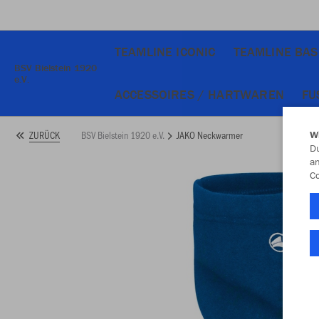
TEAMLINE ICONIC
TEAMLINE BAS
BSV Bielstein 1920
e.V.
ACCESSOIRES / HARTWAREN
FU
BSV Bielstein 1920 e.V.
JAKO Neckwarmer
ZURÜCK
W
Du
an
Co