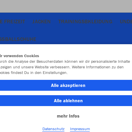
E FREIZEIT
JACKEN
TRAININGSBKLEIDUNG
UND
SSBALLSCHUHE
ir verwenden Cookies
rch die Analyse der Besucherdaten können wir dir personalisierte Inhalte
zeigen und unsere Website verbessern. Weitere Informationen zu den
okies findest Du in den Einstellungen.
JAK
Alle akzeptieren
Alle ablehnen
Einzelau
mehr Infos
Größe (10,
Datenschutz
Impressum