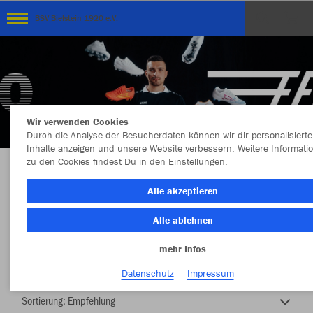
BSV Bielstein 1920 e.V.
Wir verwenden Cookies
Durch die Analyse der Besucherdaten können wir dir personalisierte
Inhalte anzeigen und unsere Website verbessern. Weitere Informati
zu den Cookies findest Du in den Einstellungen.
TEAMSHOP - BSV BIELSTEIN 1920 e.V.
Alle akzeptieren
Alle ablehnen
mehr Infos
Nachhaltig
Farbe
Datenschutz
Impressum