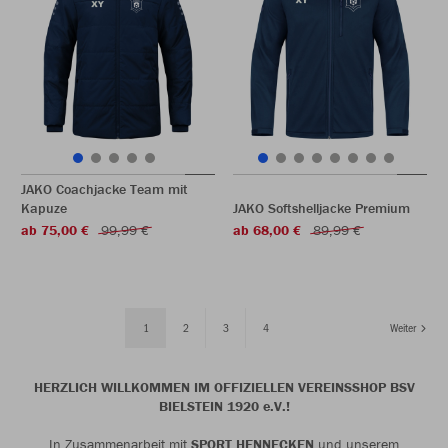
JAKO Coachjacke Team mit
Kapuze
JAKO Softshelljacke Premium
ab 75,00 €
99,99 €
ab 68,00 €
89,99 €
1
2
3
4
Weiter
HERZLICH WILLKOMMEN IM OFFIZIELLEN VEREINSSHOP BSV
BIELSTEIN 1920 e.V.!
In Zusammenarbeit mit
SPORT HENNECKEN
und unserem