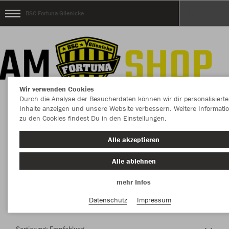
BSC Fortuna Glienicke
Wir verwenden Cookies
Durch die Analyse der Besucherdaten können wir dir personalisierte
Inhalte anzeigen und unsere Website verbessern. Weitere Informati
zu den Cookies findest Du in den Einstellungen.
Herzlich Willkommen im Teamshop BSC
Alle akzeptieren
Fortuna Glienicke
Alle ablehnen
mehr Infos
Nachhaltig
Farbe
Datenschutz
Impressum