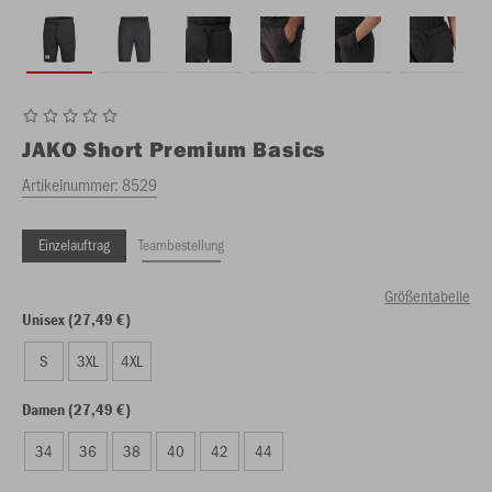
JAKO
Short Premium Basics
Artikelnummer:
8529
Einzelauftrag
Teambestellung
Größentabelle
Unisex (27,49 €)
S
3XL
4XL
Damen (27,49 €)
34
36
38
40
42
44