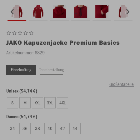
JAKO
Kapuzenjacke Premium Basics
Artikelnummer:
6829
Einzelauftrag
Teambestellung
Größentabelle
Unisex (54,74 €)
S
M
XXL
3XL
4XL
Damen (54,74 €)
34
36
38
40
42
44