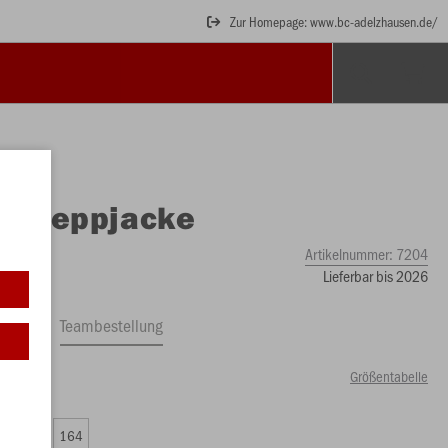
Zur Homepage: www.bc-adelzhausen.de/
O
Steppjacke
Artikelnummer:
7204
Lieferbar bis 2026
ftrag
Teambestellung
Größentabelle
00 €)
0
152
164