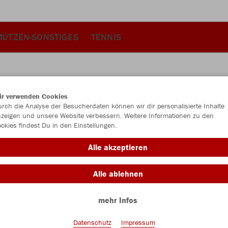
MÜTZEN-SONSTIGES
TENNIS
ir verwenden Cookies
JAK
rch die Analyse der Besucherdaten können wir dir personalisierte Inhalte
zeigen und unsere Website verbessern. Weitere Informationen zu den
okies findest Du in den Einstellungen.
Alle akzeptieren
Einzelau
Alle ablehnen
mehr Infos
Kinder (68,
128
14
Datenschutz
Impressum