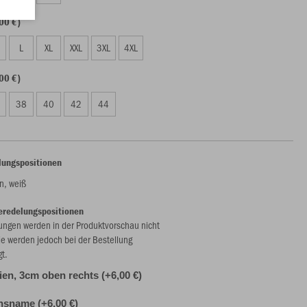
00 €)
L
XL
XXL
3XL
4XL
00 €)
38
40
42
44
lungspositionen
, weiß
eredelungspositionen
ungen werden in der Produktvorschau nicht
ie werden jedoch bei der Bestellung
gt.
alien, 3cm oben rechts (+6,00 €)
nsname (+6,00 €)