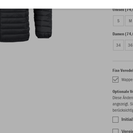
Unisex (74,
S
M
Damen (74,
34
36
Fixe Verede
Wappen
Optionale V
Diese Änder
angezeigt. S
berücksichti
Initi
Verei