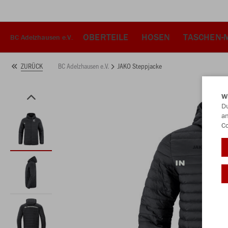
OBERTEILE
HOSEN
TASCHEN-
BC Adelzhausen e.V.
BC Adelzhausen e.V.
JAKO Steppjacke
ZURÜCK
W
Du
an
Co