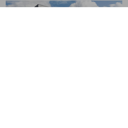
Über JAKO
Aus der Garage zum führenden Teamsport-Ausrüster. Die
Erfolgsgeschichte von JAKO beginnt 1989 und dauert bis
heute an. Seit der Gründung ist es das Ziel von JAKO, der
optimale Partner für alle Teams zu sein. In Deutschland,
weltweit und von der Kreisklasse bis in die Champions
League. WE ARE TEAM!
MEHR LESEN