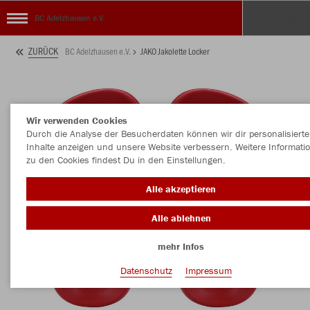
BC Adelzhausen e.V.
ZURÜCK
BC Adelzhausen e.V.
JAKO Jakolette Locker
Wir verwenden Cookies
Durch die Analyse der Besucherdaten können wir dir personalisierte
Inhalte anzeigen und unsere Website verbessern. Weitere Informati
zu den Cookies findest Du in den Einstellungen.
Alle akzeptieren
Alle ablehnen
mehr Infos
Datenschutz
Impressum