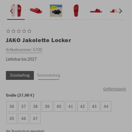
JAKO
Jakolette Locker
Artikelnummer:
5700
Lieferbar bis 2027
Einzelauftrag
Teambestellung
Größentabelle
Größe (27,00 €)
36
37
38
39
40
41
42
43
44
45
46
47
Als Teamschuh geeignet