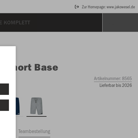
Zur Homepage: www.jakowesel.de
E KOMPLETT
O
Short Base
iert
Artikelnummer:
8565
Lieferbar bis 2026
ftrag
Teambestellung