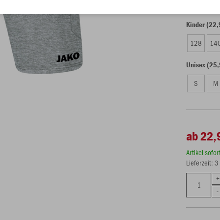
Kinder (22,
128
14
Unisex (25,
S
M
ab 22,
Artikel sofo
Lieferzeit: 