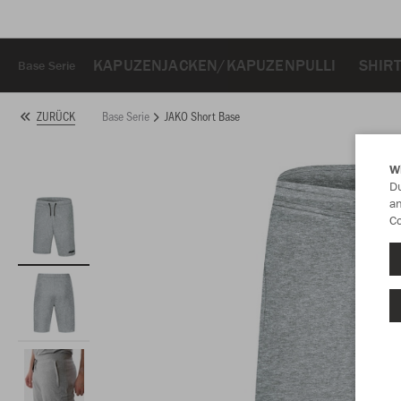
KAPUZENJACKEN/KAPUZENPULLI
SHIR
Base Serie
Base Serie
JAKO Short Base
ZURÜCK
W
Du
an
Co