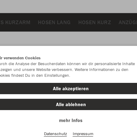
TS KURZARM
HOSEN LANG
HOSEN KURZ
ANZÜG
ir verwenden Cookies
JAK
rch die Analyse der Besucherdaten können wir dir personalisierte Inhalte
zeigen und unsere Website verbessern. Weitere Informationen zu den
okies findest Du in den Einstellungen.
hellgrau mel
Alle akzeptieren
Alle ablehnen
mehr Infos
Einzelau
Datenschutz
Impressum