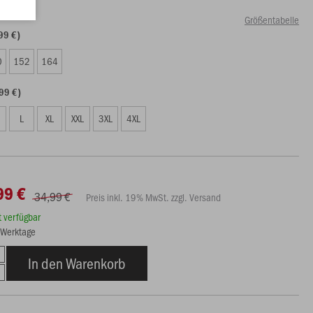
Größentabelle
99 €)
0
152
164
99 €)
L
XL
XXL
3XL
4XL
99 €
34,99 €
Preis inkl. 19% MwSt. zzgl. Versand
rt verfügbar
3 Werktage
In den Warenkorb