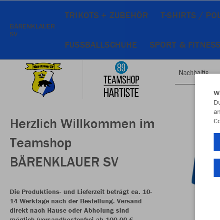
TRIKOTS + ZUBEHÖR
T-SHIRTS / P
BÄRENKLAUER
SV
FUSSBALLSCHUHE
SPORT & FITNES
Nachhaltig
W
Du
an
Herzlich Willkommen im
Co
Teamshop
BÄRENKLAUER SV
Die Produktions- und Lieferzeit beträgt ca. 10-
14 Werktage nach der Bestellung. Versand
direkt nach Hause oder Abholung sind
möglich (versandkostenfrei ab 100,00 €