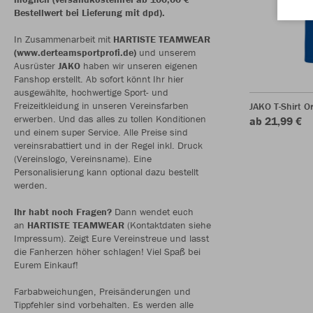
Bestellwert bei Lieferung mit dpd).
In Zusammenarbeit mit
HARTISTE TEAMWEAR
(www.derteamsportprofi.de)
und unserem
Ausrüster
JAKO
haben wir unseren eigenen
Fanshop erstellt. Ab sofort könnt Ihr hier
ausgewählte, hochwertige Sport- und
Freizeitkleidung in unseren Vereinsfarben
JAKO T-Shirt O
erwerben. Und das alles zu tollen Konditionen
ab 21,99 €
und einem super Service. Alle Preise sind
vereinsrabattiert und in der Regel inkl. Druck
(Vereinslogo, Vereinsname). Eine
Personalisierung kann optional dazu bestellt
werden.
Ihr habt noch Fragen?
Dann wendet euch
an
HARTISTE TEAMWEAR
(Kontaktdaten siehe
Impressum). Zeigt Eure Vereinstreue und lasst
die Fanherzen höher schlagen! Viel Spaß bei
Eurem Einkauf!
Farbabweichungen, Preisänderungen und
Tippfehler sind vorbehalten. Es werden alle