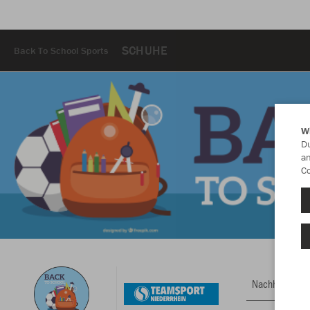
SCHUHE
Back To School Sports
W
Du
an
Co
Nachhaltig