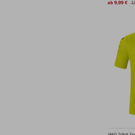
ab 9,99 €
1
JAKO Trikot T