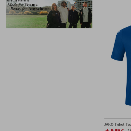
JAKO Trikot T
ab 9,99 €
1