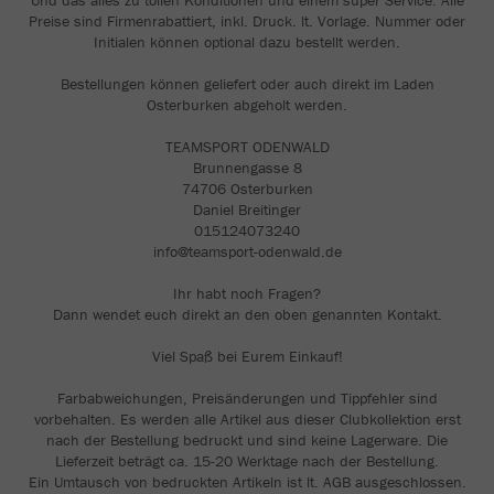
Und das alles zu tollen Konditionen und einem super Service. Alle
Preise sind Firmenrabattiert, inkl. Druck. lt. Vorlage. Nummer oder
Initialen können optional dazu bestellt werden.
Bestellungen können geliefert oder auch direkt im Laden
Osterburken abgeholt werden.
TEAMSPORT ODENWALD
Brunnengasse 8
74706 Osterburken
Daniel Breitinger
015124073240
info@teamsport-odenwald.de
Ihr habt noch Fragen?
Dann wendet euch direkt an den oben genannten Kontakt.
Viel Spaß bei Eurem Einkauf!
Farbabweichungen, Preisänderungen und Tippfehler sind
vorbehalten. Es werden alle Artikel aus dieser Clubkollektion erst
nach der Bestellung bedruckt und sind keine Lagerware. Die
Lieferzeit beträgt ca. 15-20 Werktage nach der Bestellung.
Ein Umtausch von bedruckten Artikeln ist lt. AGB ausgeschlossen.