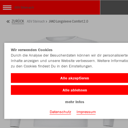
ASV Steinach
ZURÜCK
ASV Steinach
JAKO Longsleeve Comfort 2.0
Wir verwenden Cookies
Durch die Analyse der Besucherdaten können wir dir personalisierte
Inhalte anzeigen und unsere Website verbessern. Weitere Informati
zu den Cookies findest Du in den Einstellungen.
Alle akzeptieren
Alle ablehnen
mehr Infos
Datenschutz
Impressum