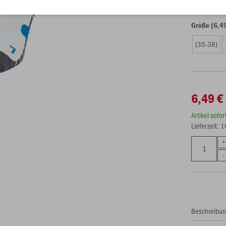
Größe (6,4
(35-38)
6,49 €
Artikel sofo
Lieferzeit: 
Beschreibu