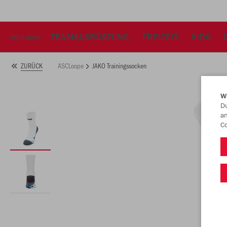
TEAMAUSRÜSTUNG
FREIZEIT
KIDS
ASCLoope
ASCLoope
JAKO Trainingssocken
ZURÜCK
W
Du
an
Co