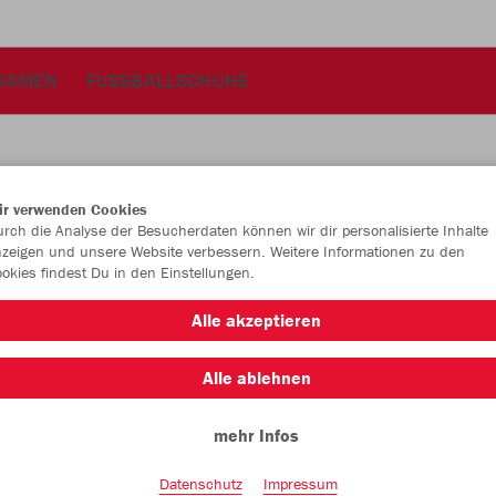
DAMEN
FUSSBALLSCHUHE
ir verwenden Cookies
JAK
rch die Analyse der Besucherdaten können wir dir personalisierte Inhalte
zeigen und unsere Website verbessern. Weitere Informationen zu den
okies findest Du in den Einstellungen.
weiß
Alle akzeptieren
Alle ablehnen
mehr Infos
Einzelau
Datenschutz
Impressum