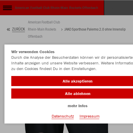
American Football Club Rhein-Main Rockets Offenbach
American Football Club
ZURÜCK
Rhein-Main Rockets
JAKO Sporthose Palermo 2.0 ohne Innenslip
Offenbach
Wir verwenden Cookies
Durch die Analyse der Besucherdaten können wir dir personalisierte
Inhalte anzeigen und unsere Website verbessern. Weitere Informati
zu den Cookies findest Du in den Einstellungen.
Alle akzeptieren
Alle ablehnen
mehr Infos
Datenschutz
Impressum